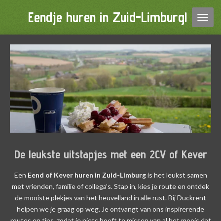
Ga
Eendje huren in Zuid-Limburg!
direct
naar
de
hoofdinhoud
De leukste uitstapjes met een 2CV of Kever
Een
Eend of Kever huren in Zuid-Limburg
is het leukst samen
met vrienden, familie of collega’s. Stap in, kies je route en ontdek
de mooiste plekjes van het heuvelland in alle rust. Bij Duckrent
helpen we je graag op weg. Je ontvangt van ons inspirerende
routes en tips, zodat je niets hoeft te missen van al het moois dat