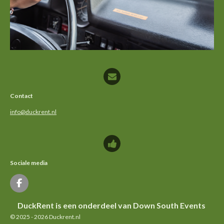
Contact
info@duckrent.nl
Sociale media
F
a
c
DuckRent is een onderdeel van Down South Events
e
© 2025 - 2026 Duckrent.nl
b